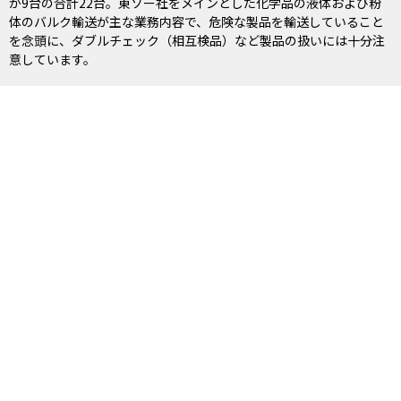
が9台の合計22台。東ソー社をメインとした化学品の液体および粉
体のバルク輸送が主な業務内容で、危険な製品を輸送していること
を念頭に、ダブルチェック（相互検品）など製品の扱いには十分注
意しています。
車両紹介
お電話での問い合わせ
03-6636-3647
受付時間
8:30 – 17:30