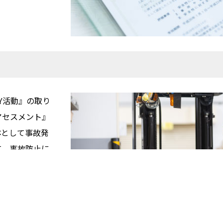
Y活動』の取り
アセスメント』
体として事故発
て、事故防止に
を取った活動で、