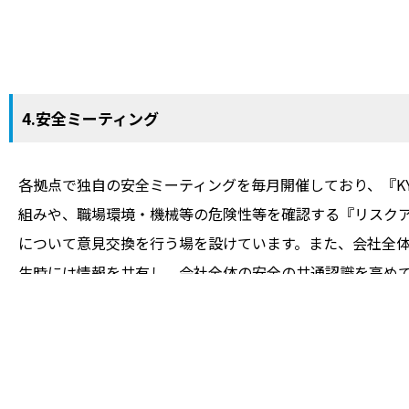
4.安全ミーティング
各拠点で独自の安全ミーティングを毎月開催しており、『K
組みや、職場環境・機械等の危険性等を確認する『リスク
について意見交換を行う場を設けています。また、会社全
生時には情報を共有し、会社全体の安全の共通認識を高め
取り組んでいます。
※KY活動・・・危険予知（K：キケン Y：ヨチ）の頭文字
危険を予知し労働災害を未然に防ぐ活動です。